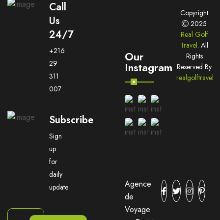
Call
Copyright
Us
2025
24/7
Real Golf
Travel
. All
+216
Our
Rights
29
Instagram
Reserved By
311
realgolftravel
007
Subscribe
Sign
up
for
daily
Agence
update
de
Voyage