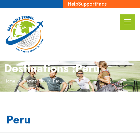
Help
Support
Faqs
Destinations :Peru
Home
Destinations
Peru
Peru