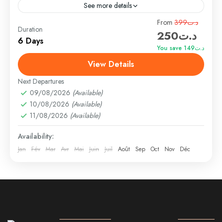
See more details
Travel is the movement of people between relatively
From
د.ت399
Duration
د.ت250
distant geographical locations, and can involve travel
6 Days
by foot, bicycle, automobile, train, boat, bus,
You save د.ت149
airplane, or other...
View Details
Bhutan
,
Nepal
,
Peru
,
Srilanka
Medium
Next Departures
1 Person
09/08/2026
(Available)
10/08/2026
(Available)
11/08/2026
(Available)
Availability:
Jan
Fév
Mar
Avr
Mai
Juin
Juil
Août
Sep
Oct
Nov
Déc